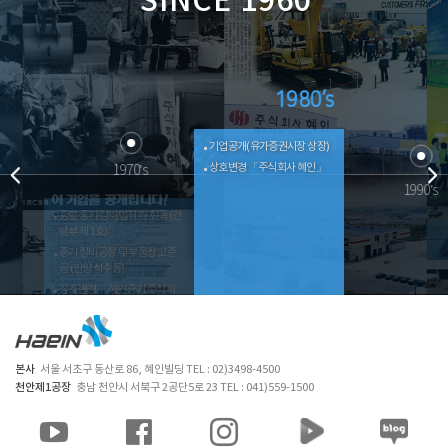
SINCE 1960
1980’s
기업공개(유가증권시장 상장)
상호변경 「주식회사 혜인」
1970’s
1990’s
종합 중기 정비업 허가 취득 (건
천안정비공장 준공
설부 제 1호)
경영이념 제정
중기 정비공장 및 부품창고 준
평택사업본부 사옥 및 물류센
공 (안양 석수동)
터 준공
상호변경 「혜인중기 주식회
최우량 상장기업 선정(한국능
사」
률협회)
본사
서울 서초구 동산로 86, 혜인빌딩 TEL : 02)3498-4500
천안제1공장
충남 천안시 서북구 2공단5로 23 TEL : 041)559-1500