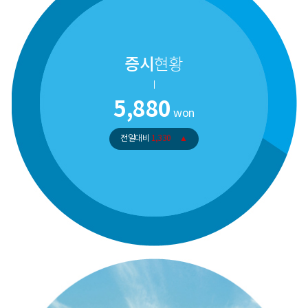
증시
현황
5,880
won
전일대비
1,330
▲